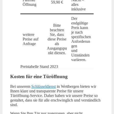
59,90 €
Öffnung
alles
inklusive
Der
endgültige
Bitte
Preis kann
beachten
je nach
weitere
Sie, dass
spezifischen
Preise auf
diese Preise
Anforderun
Anfrage
als
gen
Ausgangspu
und
nkt dienen.
Umständen
variieren.
Preistabelle Stand 2023
Kosten für eine Türöffnung
Bei unserem
Schlüsseldienst
in Wettbergen bieten wir
Ihnen klare und transparente Preise für unsere
Türöffnung-Service. Daher haben wir unsere Preise so
gestaltet, dass sie für alle erschwinglich und verständlich
sind.
Wenn Sie Ihre Tür nur zugezogen, aber nicht