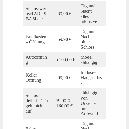
Tag und
Schlosswec
Nacht –
hsel ABUS,
89,90 €
alles
BASI etc.
inklusive
Tag und
Briefkasten
Nacht –
59,90 €
– Öffnung
ohne
Schloss
Autoöffnun
Model
ab 100,00 €
g
abhängig
Inklusive
Keller
69,90 €
Hangschlos
Öffnung
s
abhängig
Schloss
von
defekt – Tür
59,90 € –
Ursache
geht nicht
160,00 €
und
auf
Aufwand
Tag und
Fahrrad
Nacht –